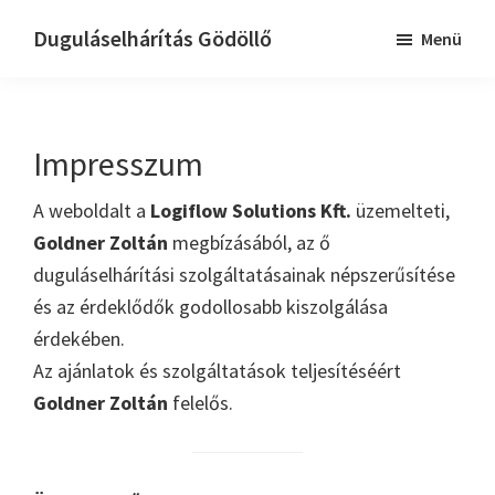
Skip
Ugrás
Duguláselhárítás Gödöllő
Menü
to
az
Dugulaselharitas
main
elsődleges
godollo
content
oldalsávhoz
Impresszum
A weboldalt a
Logiflow Solutions Kft.
üzemelteti,
Goldner Zoltán
megbízásából, az ő
duguláselhárítási szolgáltatásainak népszerűsítése
és az érdeklődők godollosabb kiszolgálása
érdekében.
Az ajánlatok és szolgáltatások teljesítéséért
Goldner Zoltán
felelős.