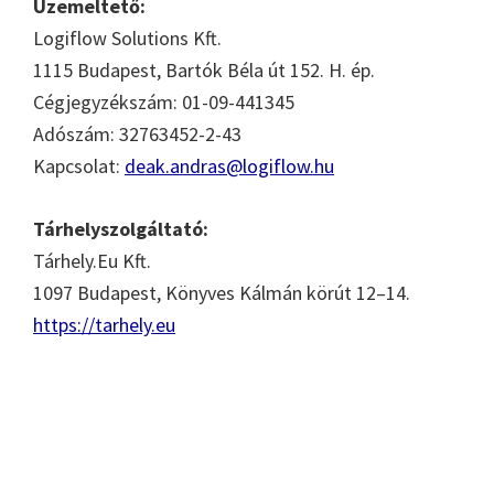
Üzemeltető:
Logiflow Solutions Kft.
1115 Budapest, Bartók Béla út 152. H. ép.
Cégjegyzékszám: 01-09-441345
Adószám: 32763452-2-43
Kapcsolat:
deak.andras@logiflow.hu
Tárhelyszolgáltató:
Tárhely.Eu Kft.
1097 Budapest, Könyves Kálmán körút 12–14.
https://tarhely.eu
Elsődleges
oldalsáv