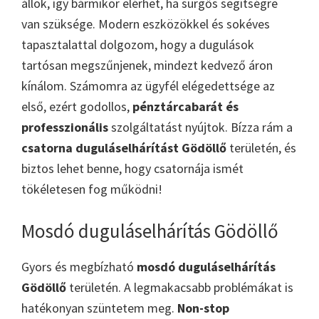
állok, így bármikor elérhet, ha sürgős segítségre
van szüksége. Modern eszközökkel és sokéves
tapasztalattal dolgozom, hogy a dugulások
tartósan megszűnjenek, mindezt kedvező áron
kínálom. Számomra az ügyfél elégedettsége az
első, ezért godollos,
pénztárcabarát és
professzionális
szolgáltatást nyújtok. Bízza rám a
csatorna duguláselhárítást Gödöllő
területén, és
biztos lehet benne, hogy csatornája ismét
tökéletesen fog működni!
Mosdó duguláselhárítás Gödöllő
Gyors és megbízható
mosdó duguláselhárítás
Gödöllő
területén. A legmakacsabb problémákat is
hatékonyan szüntetem meg.
Non-stop