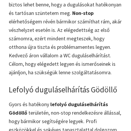
biztos lehet benne, hogy a dugulásokat hatékonyan
és tartósan szüntetem meg.
Non-stop
elérhetőségem révén bármikor számíthat rám, akár
vészhelyzet esetén is. Az elégedettség az első
számomra, ezért mindent megteszek, hogy
otthona újra tiszta és problémamentes legyen.
Kedvező áron vállalom a WC duguláselhárítást.
Célom, hogy elégedett legyen és ismerőseinek is
ajánljon, ha szükségük lenne szolgáltatásomra.
Lefolyó duguláselhárítás Gödöllő
Gyors és hatékony
lefolyó duguláselhárítás
Gödöllő
területén, non-stop rendelkezésre állással,
hogy bármikor segítségére legyek. Profi
eszközökkel és sokéves tapasztalattal dolgozom,