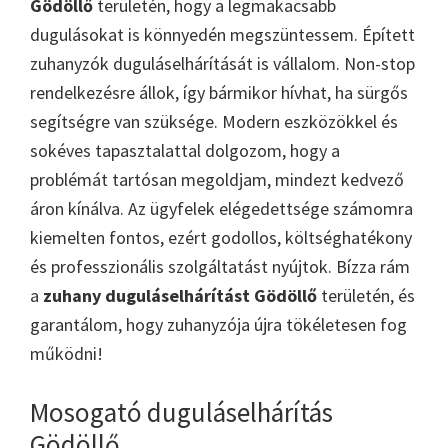
Gödöllő
területén, hogy a legmakacsabb
dugulásokat is könnyedén megszüntessem. Épített
zuhanyzók duguláselhárítását is vállalom. Non-stop
rendelkezésre állok, így bármikor hívhat, ha sürgős
segítségre van szüksége. Modern eszközökkel és
sokéves tapasztalattal dolgozom, hogy a
problémát tartósan megoldjam, mindezt kedvező
áron kínálva. Az ügyfelek elégedettsége számomra
kiemelten fontos, ezért godollos, költséghatékony
és professzionális szolgáltatást nyújtok. Bízza rám
a
zuhany duguláselhárítást Gödöllő
területén, és
garantálom, hogy zuhanyzója újra tökéletesen fog
működni!
Mosogató duguláselhárítás
Gödöllő