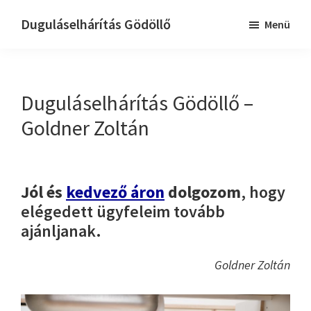
Skip
Ugrás
Duguláselhárítás Gödöllő
Menü
to
az
Dugulaselharitas
main
elsődleges
godollo
content
oldalsávhoz
Duguláselhárítás Gödöllő –
Goldner Zoltán
Jól és
kedvező áron
dolgozom
, hogy
elégedett ügyfeleim tovább
ajánljanak.
Goldner Zoltán