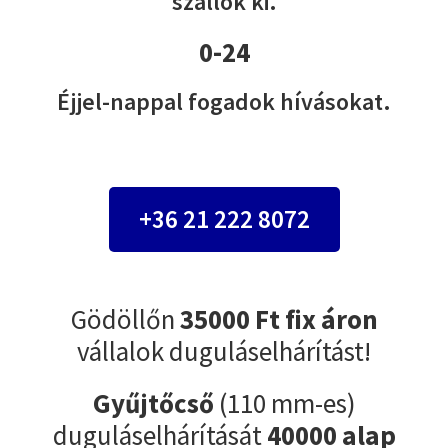
szállok ki.
0-24
Éjjel-nappal fogadok hívásokat.
+36 21 222 8072
Gödöllőn
35000 Ft fix áron
vállalok duguláselhárítást!
Gyűjtőcső
(110 mm-es)
duguláselhárítását
40000 alap